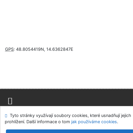
GPS
:
48.8054419N
,
14.6362847E
Napište nám
Mapa stránek
Přístupnost
Soukromí
Tyto stránky využívají soubory cookies, které usnadňují jejich
Nastavení cookies
prohlížení. Další informace o tom
jak používáme cookies
.