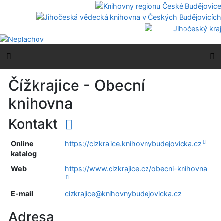
Přejít na obsah
Přejít na menu
Prohlášení o webové přístupnosti
Boční menu
H
Čížkrajice - Obecní
knihovna
Kontakt
Online
https://cizkrajice.knihovnybudejovicka.cz
katalog
Web
https://www.cizkrajice.cz/obecni-knihovna
E-mail
cizkrajice@knihovnybudejovicka.cz
Adresa